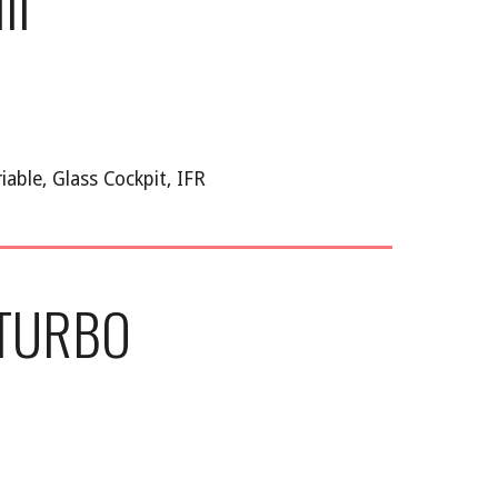
III
iable, Glass Cockpit, IFR
 TURBO