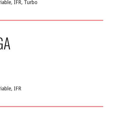
iable
,
IFR, Turbo
GA
iable, IFR