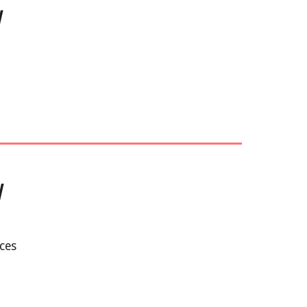
V
V
ces