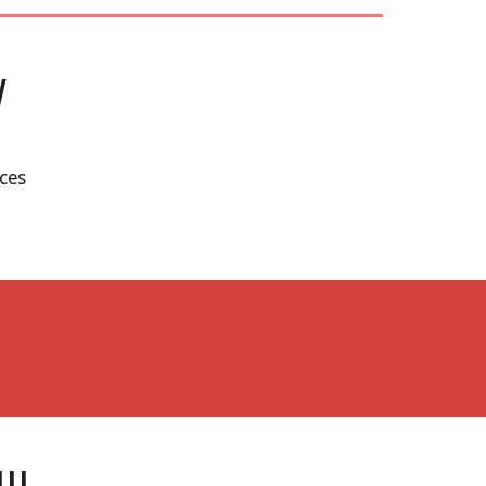
V
ces